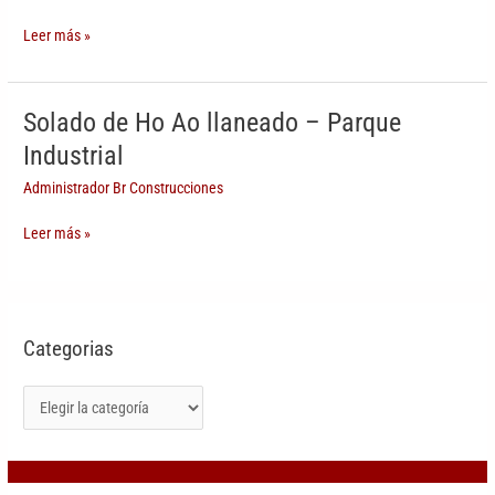
N°
Leer más »
6020
–
Esmerald
Solado de Ho Ao llaneado – Parque
Solado
de
Industrial
Ho
Administrador Br Construcciones
Ao
llaneado
Leer más »
–
Parque
Industrial
Categorias