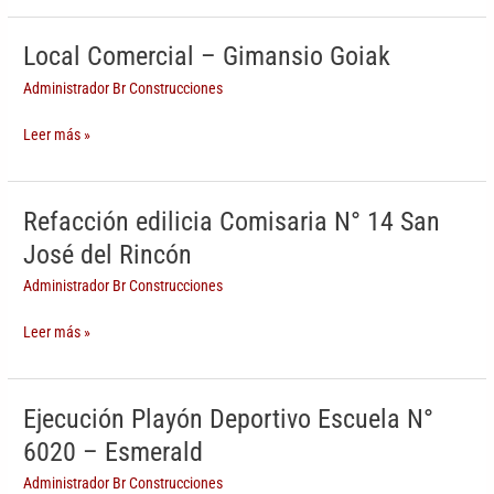
Local Comercial – Gimansio Goiak
Local
Comercial
Administrador Br Construcciones
–
Gimansio
Leer más »
Goiak
Refacción edilicia Comisaria N° 14 San
Refacción
edilicia
José del Rincón
Comisaria
Administrador Br Construcciones
N°
14
Leer más »
San
José
del
Rincón
Ejecución Playón Deportivo Escuela N°
Ejecución
Playón
6020 – Esmerald
Deportivo
Administrador Br Construcciones
Escuela