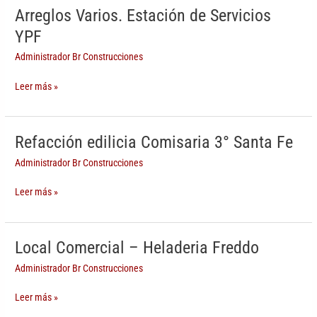
Arreglos Varios. Estación de Servicios
Arreglos
Varios.
YPF
Estación
Administrador Br Construcciones
de
Servicios
Leer más »
YPF
Refacción edilicia Comisaria 3° Santa Fe
Refacción
edilicia
Administrador Br Construcciones
Comisaria
3°
Leer más »
Santa
Fe
Local Comercial – Heladeria Freddo
Local
Comercial
Administrador Br Construcciones
–
Heladeria
Leer más »
Freddo