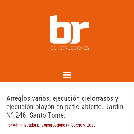
Ir
Navegación
C
al
de
a
contenido
entradas
t
e
g
o
r
i
a
Menu
s
Arreglos varios, ejecución cielorrasos y
ejecución playón en patio abierto. Jardín
N° 246. Santo Tome.
Por
Administrador Br Construcciones
/
febrero 9, 2023