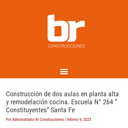
Ir
Navegación
C
al
de
a
contenido
entradas
t
e
g
o
r
i
a
Menu
s
Construcción de dos aulas en planta alta
y remodelación cocina. Escuela N° 264 “
Constituyentes” Santa Fe
Por
Administrador Br Construcciones
/
febrero 9, 2023