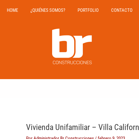
vegación
HOME
¿QUIÉNES SOMOS?
PORTFOLIO
CONTACTO
tradas
Vivienda Unifamiliar – Villa Califo
Por
Administrador Br Construcciones
/
febrero 9, 2023